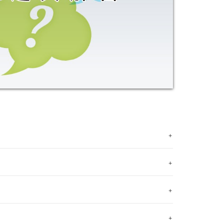
+
+
+
+