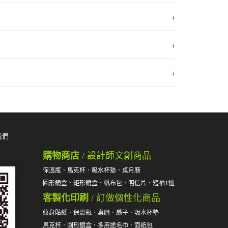
+
+
+
我們
購物商店
/ 設計師文創商品
保溫瓶
．
馬克杯
．
吸水杯墊
．
桌月曆
圓形鏡盒
．
矩形鏡盒
．
帆布包
．
明信片
．
短袖T恤
客製化印刷
/ 訂做個性化商品
紋身貼紙
．
保溫瓶
．
桌曆
．
扇子
．
吸水杯墊
馬克杯
．
圓形鏡盒
．
多用途毛巾
．
面紙包