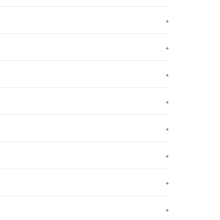
+
+
+
+
+
+
+
+