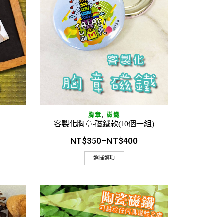
快速閱讀
胸章
,
磁鐵
客製化胸章-磁鐵款(10個一組)
NT$
350
–
NT$
400
選擇選項