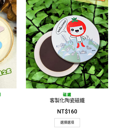
快速閱讀
】
磁鐵
客製化陶瓷磁鐵
NT$
160
選擇選項