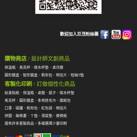
歡迎加入巨茂粉絲團
購物商店
/ 設計師文創商品
保溫瓶
．
馬克杯
．
吸水杯墊
．
桌月曆
圓形鏡盒
．
矩形鏡盒
．
帆布包
．
明信片
．
短袖T恤
客製化印刷
/ 訂做個性化商品
紋身貼紙
．
保溫瓶
．
桌曆
．
扇子
．
吸水杯墊
馬克杯
．
圓形鏡盒
．
多用途毛巾
．
面紙包
口罩
．
磁鐵
．
帆布包
．
紅包袋
．
明信片
拼圖
．
無框畫
．
Ｔ恤
．
滑鼠墊
．
便條紙
還有許多客製商品，多樣選擇少量印刷