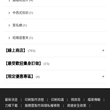
婚禮明信片
(4)
中西式信封
(1)
簽名綢
(1)
結婚證書夾
(1)
【線上商店】
(703)
【最受歡迎量身訂做】
(15)
【限定優惠專區】
(4)
最新消息
印刷製作流程
印刷知識
問與答
檔案傳輸
刀模下載
服務暨製作與隱私權條款
資通安全政策