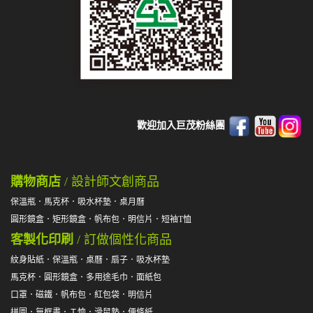
歡迎加入巨茂粉絲團
購物商店
/ 設計師文創商品
保溫瓶
．
馬克杯
．
吸水杯墊
．
桌月曆
圓形鏡盒
．
矩形鏡盒
．
帆布包
．
明信片
．
短袖T恤
客製化印刷
/ 訂做個性化商品
紋身貼紙
．
保溫瓶
．
桌曆
．
扇子
．
吸水杯墊
馬克杯
．
圓形鏡盒
．
多用途毛巾
．
面紙包
口罩
．
磁鐵
．
帆布包
．
紅包袋
．
明信片
拼圖
．
無框畫
．
Ｔ恤
．
滑鼠墊
．
便條紙