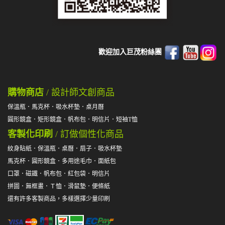
歡迎加入巨茂粉絲團
購物商店
/ 設計師文創商品
保溫瓶
．
馬克杯
．
吸水杯墊
．
桌月曆
圓形鏡盒
．
矩形鏡盒
．
帆布包
．
明信片
．
短袖T恤
客製化印刷
/ 訂做個性化商品
紋身貼紙
．
保溫瓶
．
桌曆
．
扇子
．
吸水杯墊
馬克杯
．
圓形鏡盒
．
多用途毛巾
．
面紙包
口罩
．
磁鐵
．
帆布包
．
紅包袋
．
明信片
拼圖
．
無框畫
．
Ｔ恤
．
滑鼠墊
．
便條紙
還有許多客製商品，多樣選擇少量印刷