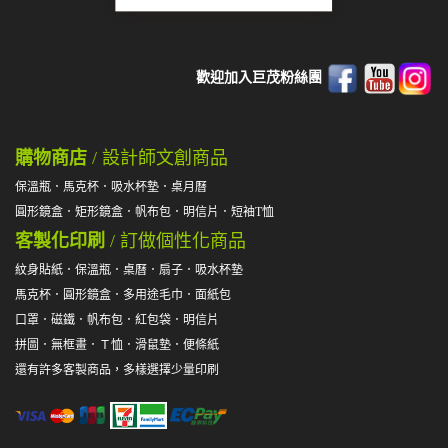
歡迎加入巨茂粉絲團
購物商店
/ 設計師文創商品
保溫瓶
．
馬克杯
．
吸水杯墊
．
桌月曆
圓形鏡盒
．
矩形鏡盒
．
帆布包
．
明信片
．
短袖T恤
客製化印刷
/ 訂做個性化商品
紋身貼紙
．
保溫瓶
．
桌曆
．
扇子
．
吸水杯墊
馬克杯
．
圓形鏡盒
．
多用途毛巾
．
面紙包
口罩
．
磁鐵
．
帆布包
．
紅包袋
．
明信片
拼圖
．
無框畫
．
Ｔ恤
．
滑鼠墊
．
便條紙
還有許多客製商品，多樣選擇少量印刷