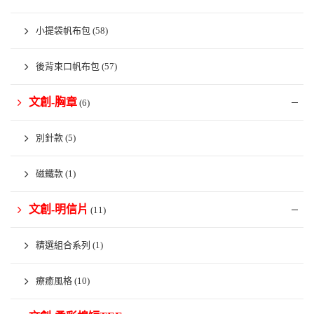
小提袋帆布包
(58)
後背束口帆布包
(57)
文創-胸章
(6)
別針款
(5)
磁鐵款
(1)
文創-明信片
(11)
精選組合系列
(1)
療癒風格
(10)